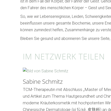
ist in dem Fall der Körper, der Fahrer der Geist. Gehö
den Fahrer des menschlichen Körper – Geist und Seele 
So, wie wir Lebensereignisse, Leiden, Schwierigkeit
beeinflussen unsere gesamte Biochemie, unsere Energi
können zumindest helfen, Zusammenhänge zu verstehen 
Bleiben Sie gesund und abonnieren Sie unsere Seite,
IM NETZWERK TEILEN
Sabine Schmitz
TCM-Therapeutin mit Abschluss „Master of Medici
und Artikel zum Thema Hautgesundheit und Chi
moderne Kräuterkosmetik mit hochpotenten Wirk
Chinesische Dermatologie (pí fū kē, 皮肤科) an de