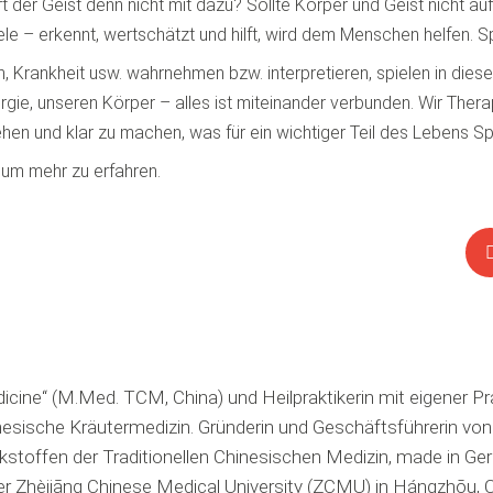
rt der Geist denn nicht mit dazu? Sollte Körper und Geist nicht au
– erkennt, wertschätzt und hilft, wird dem Menschen helfen. Spiri
en, Krankheit usw. wahrnehmen bzw. interpretieren, spielen in di
e, unseren Körper – alles ist miteinander verbunden. Wir Therapeu
und klar zu machen, was für ein wichtiger Teil des Lebens Spirit
 um mehr zu erfahren.
ne“ (M.Med. TCM, China) und Heilpraktikerin mit eigener Prax
nesische Kräutermedizin. Gründerin und Geschäftsführerin
stoffen der Traditionellen Chinesischen Medizin, made in 
r Zhèjiāng Chinese Medical University (ZCMU) in Hángzhōu, C