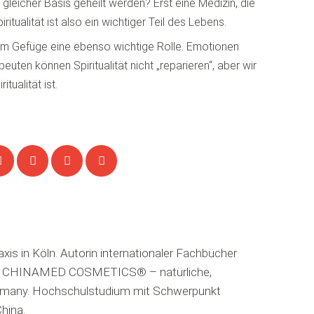
f gleicher Basis geheilt werden? Erst eine Medizin, die
tualität ist also ein wichtiger Teil des Lebens.
esem Gefüge eine ebenso wichtige Rolle. Emotionen
ten können Spiritualität nicht „reparieren“, aber wir
ualität ist.
is in Köln. Autorin internationaler Fachbücher
 von CHINAMED COSMETICS® – natürliche,
Germany. Hochschulstudium mit Schwerpunkt
hina.