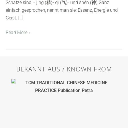
Schätze sind: ▫️ jīng (精)▫️ qì (气)▫️ und shén (神) Ganz
einfach gesprochen, nennt man sie: Essenz, Energie und
Geist. […]
Read More »
BEKANNT AUS / KNOWN FROM