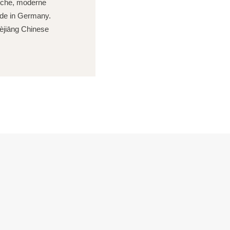
iche, moderne
ade in Germany.
èjiāng Chinese