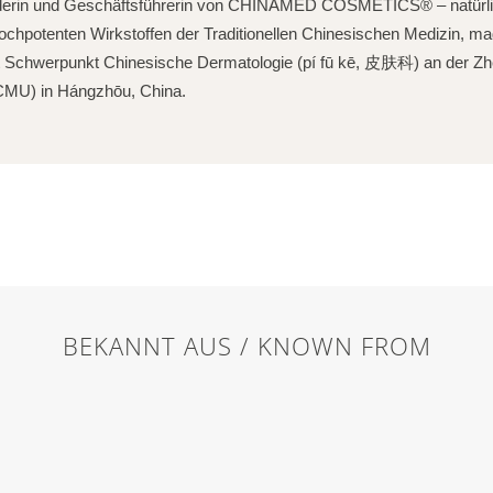
nderin und Geschäftsführerin von CHINAMED COSMETICS® – natürl
ochpotenten Wirkstoffen der Traditionellen Chinesischen Medizin, m
 Schwerpunkt Chinesische Dermatologie (pí fū kē, 皮肤科) an der Zh
ZCMU) in Hángzhōu, China.
BEKANNT AUS / KNOWN FROM